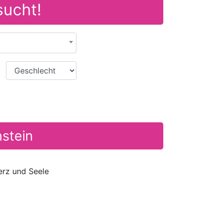
sucht!
Geschlecht
nstein
erz und Seele